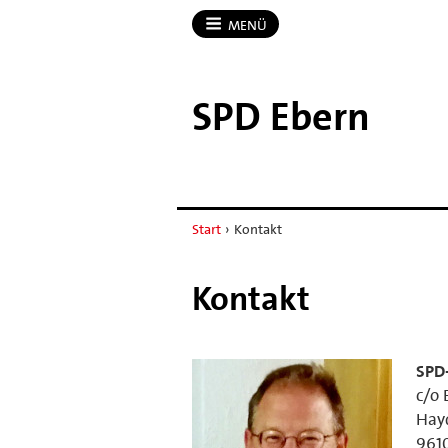
MENÜ
SPD Ebern
Start
›
Kontakt
Kontakt
SPD
c/o 
Hayd
961